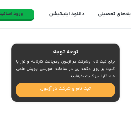
یه‌های تحصیلی
دانلود اپلیکیشن
ورود اساتید
توجه توجه
براى ثبت نام وشركت در ازمون ودريافت كارنامه و تراز با
كليك بر روى دكمه زير در سامانه آموزشى يويش علمى
ماندگار البرز كليك بفرماييد
ثبت نام و شرکت در آزمون