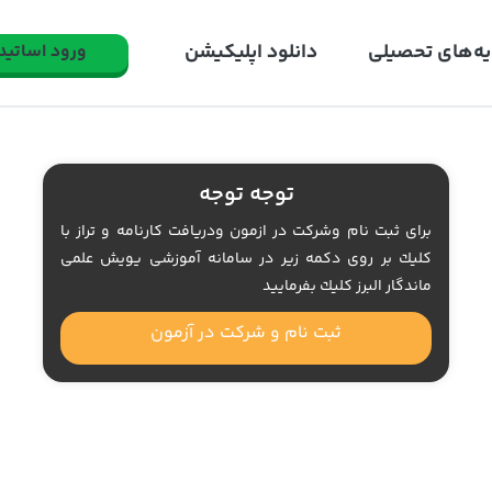
یه‌های تحصیلی
دانلود اپلیکیشن
ورود اساتید
توجه توجه
براى ثبت نام وشركت در ازمون ودريافت كارنامه و تراز با
كليك بر روى دكمه زير در سامانه آموزشى يويش علمى
ماندگار البرز كليك بفرماييد
ثبت نام و شرکت در آزمون