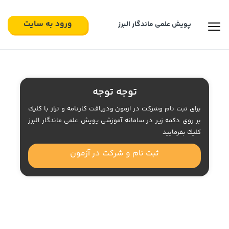
ورود به سایت
پویش علمی ماندگار البرز‍
توجه توجه
براى ثبت نام وشركت در ازمون ودريافت كارنامه و تراز با كليك
بر روى دكمه زير در سامانه آموزشى يويش علمى ماندگار البرز
كليك بفرماييد
ثبت نام و شرکت در آزمون